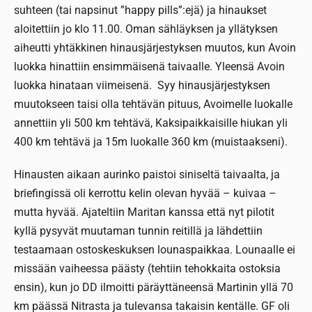
suhteen (tai napsinut ”happy pills”:ejä) ja hinaukset
aloitettiin jo klo 11.00. Oman sähläyksen ja yllätyksen
aiheutti yhtäkkinen hinausjärjestyksen muutos, kun Avoin
luokka hinattiin ensimmäisenä taivaalle. Yleensä Avoin
luokka hinataan viimeisenä. Syy hinausjärjestyksen
muutokseen taisi olla tehtävän pituus, Avoimelle luokalle
annettiin yli 500 km tehtävä, Kaksipaikkaisille hiukan yli
400 km tehtävä ja 15m luokalle 360 km (muistaakseni).
Hinausten aikaan aurinko paistoi siniseltä taivaalta, ja
briefingissä oli kerrottu kelin olevan hyvää – kuivaa –
mutta hyvää. Ajateltiin Maritan kanssa että nyt pilotit
kyllä pysyvät muutaman tunnin reitillä ja lähdettiin
testaamaan ostoskeskuksen lounaspaikkaa. Lounaalle ei
missään vaiheessa päästy (tehtiin tehokkaita ostoksia
ensin), kun jo DD ilmoitti päräyttäneensä Martinin yllä 70
km päässä Nitrasta ja tulevansa takaisin kentälle. GF oli