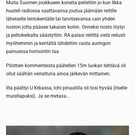
Muita Suomen joukkueen koneita peiteltiin jo kun Ilkka
huuteli radiossa saattavansa joutua jäämään reitille
läheiselle lentokentälle tai tarvitsevansa vain yhden
noston jotta pääsee takaisin kotiin. Onneksi nosto löytyi
ja peltokeikalta säästyttiin. RA palasi reitiltä vielä reilusti
myöhemmin ja kentältä lähdettiin vasta auringon
painuessa horisontin taa.
Pilottien kommenteista päätellen 15m luokan tehtävä oli
ollut säähän verrattuna ainoa järkevän mittainen.
Ilta päättyi U Krbassa, lohi pinaatilla oli tosi hyvää (itselle
muistlapuksi). Ja se metaxa…