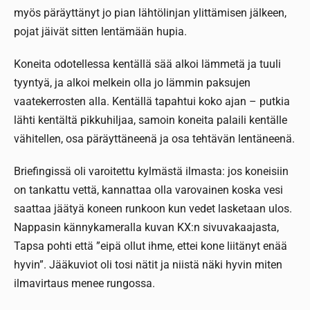
myös päräyttänyt jo pian lähtölinjan ylittämisen jälkeen,
pojat jäivät sitten lentämään hupia.
Koneita odotellessa kentällä sää alkoi lämmetä ja tuuli
tyyntyä, ja alkoi melkein olla jo lämmin paksujen
vaatekerrosten alla. Kentällä tapahtui koko ajan – putkia
lähti kentältä pikkuhiljaa, samoin koneita palaili kentälle
vähitellen, osa päräyttäneenä ja osa tehtävän lentäneenä.
Briefingissä oli varoitettu kylmästä ilmasta: jos koneisiin
on tankattu vettä, kannattaa olla varovainen koska vesi
saattaa jäätyä koneen runkoon kun vedet lasketaan ulos.
Nappasin kännykameralla kuvan KX:n sivuvakaajasta,
Tapsa pohti että ”eipä ollut ihme, ettei kone liitänyt enää
hyvin”. Jääkuviot oli tosi nätit ja niistä näki hyvin miten
ilmavirtaus menee rungossa.