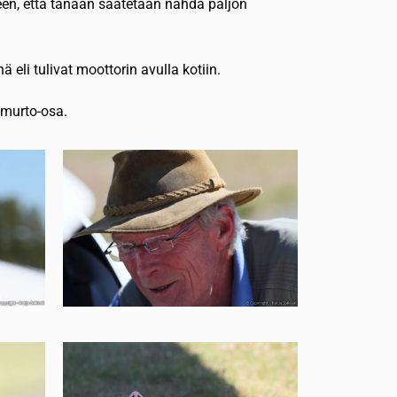
neen, että tänään saatetaan nähdä paljon
 eli tulivat moottorin avulla kotiin.
n murto-osa.