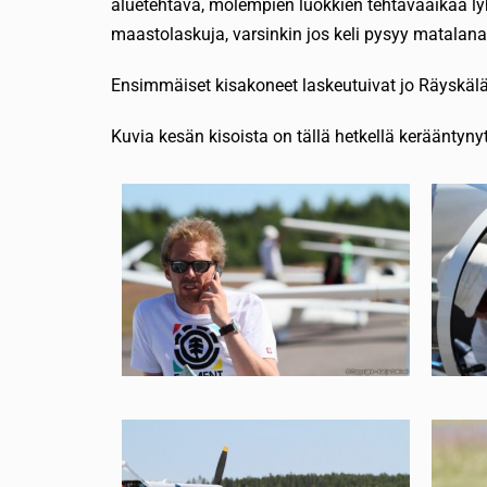
aluetehtävä, molempien luokkien tehtäväaikaa lyh
maastolaskuja, varsinkin jos keli pysyy matalana
Ensimmäiset kisakoneet laskeutuivat jo Räyskälään 
Kuvia kesän kisoista on tällä hetkellä kerääntynyt