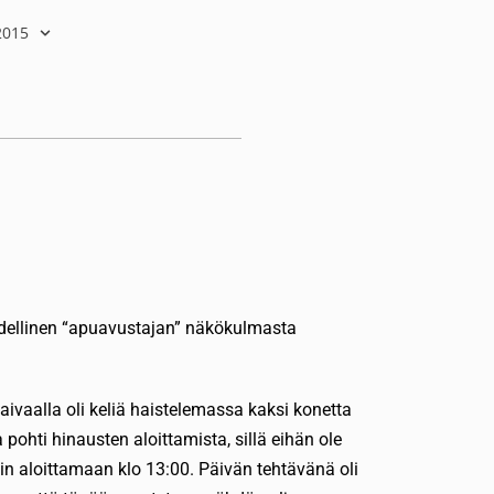
2015
täydellinen “apuavustajan” näkökulmasta
taivaalla oli keliä haistelemassa kaksi konetta
ja pohti hinausten aloittamista, sillä eihän ole
iin aloittamaan klo 13:00. Päivän tehtävänä oli