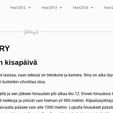
Year2012
Year2013
Year2014
Year
Gliding.fi
FRY
n kisapäivä
kilise lasissa, vaan edessä on tietokone ja kamera. Ilma on aika 
 kuitenkin vilvoittaa oloa.
llä ja sen jälkeen hinausten piti alkaa klo 12. Ennen hinauksia 
 oli heikkoja ja ylsivät vain hieman yli 900 metriin. Kilpailunjohta
 taivaalla pääsee vain alle 1000 metriin. Lopulta hinaukset pääst