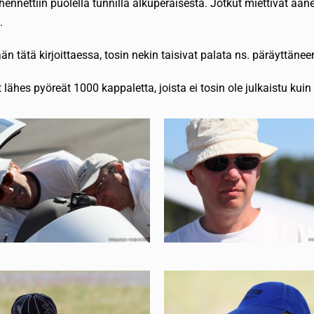
ennettiin puolella tunnilla alkuperäisestä. Jotkut miettivät ää
.
tätä kirjoittaessa, tosin nekin taisivat palata ns. päräyttäneenä
 lähes pyöreät 1000 kappaletta, joista ei tosin ole julkaistu kui