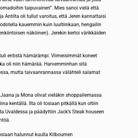
tornadoihin taipuvainen”. Mies sanoi vielä että
a Antilta oli tullut varoitus, että Jeren kannattaisi
odotella kauemmin kuin luultiinkaan, hengailin
nkiintoisen näköinen). Jerekin kertoi värikkäiden
ä tuli entistä hämärämpi. Viimeisimmät koneet
oska oli niin hämärää. Harvemminhan sitä
essa, mutta taivaanrannassa välähteli salamat
 Jaana ja Mona olivat vieläkin shoppailemassa
a kentällä. Ilta oli tosiaan pitkällä kun oltiin
lta Uvaldessa ja päädyttiin Jack’s Steak houseen
htöä.
n tosiaan halunnut kuulla Kilbournen