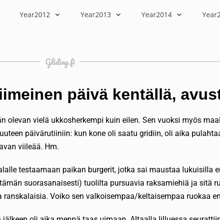
Year2012
Year2013
Year2014
Year
Gliding.fi
viimeinen päivä kentällä, av
ään olevan vielä ukkosherkempi kuin eilen. Sen vuoksi myös maal
 uuteen päivärutiiniin: kun kone oli saatu gridiin, oli aika pulah
avan viileää. Hm.
alle testaamaan paikan burgerit, jotka sai maustaa lukuisilla er
tämän suorasanaisesti) tuolilta pursuavia raksamiehiä ja sitä r
ja ranskalaisia. Voiko sen valkoisempaa/keltaisempaa ruokaa en
jälkeen oli aika mennä taas uimaan. Altaalla lilluessa seuratt