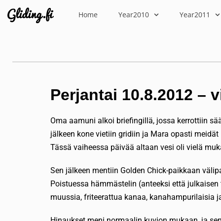
Home
Year2010
Year2011
Perjantai 10.8.2012 – 
Oma aamuni alkoi briefingillä, jossa kerrottiin s
jälkeen kone vietiin gridiin ja Mara opasti meidät
Tässä vaiheessa päivää altaan vesi oli vielä muk
Sen jälkeen mentiin Golden Chick-paikkaan välipal
Poistuessa hämmästelin (anteeksi että julkaisen 
muussia, friteerattua kanaa, kanahampurilaisia 
Hinaukset meni normaalin kuvion mukaan, ja sen 