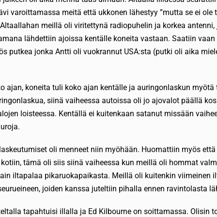
kävi varoittamassa meitä että ukkonen lähestyy ”mutta se ei ole 
 Altaallahan meillä oli viritettynä radiopuhelin ja korkea antenni, j
mana lähdettiin ajoissa kentälle koneita vastaan. Saatiin vaan 
putkea jonka Antti oli vuokrannut USA:sta (putki oli aika miele
ko ajan, koneita tuli koko ajan kentälle ja auringonlaskun myöt
ingonlaskua, siinä vaiheessa autoissa oli jo ajovalot päällä k
lojen loisteessa. Kentällä ei kuitenkaan satanut missään vaihe
uuroja.
 laskeutumiset oli menneet niin myöhään. Huomattiin myös että
otiin, tämä oli siis siinä vaiheessa kun meillä oli hommat valmiin
n iltapalaa pikaruokapaikasta. Meillä oli kuitenkin viimeinen i
urueineen, joiden kanssa juteltiin pihalla ennen ravintolasta lä
 teltalla tapahtuisi illalla ja Ed Kilbourne on soittamassa. Olisi