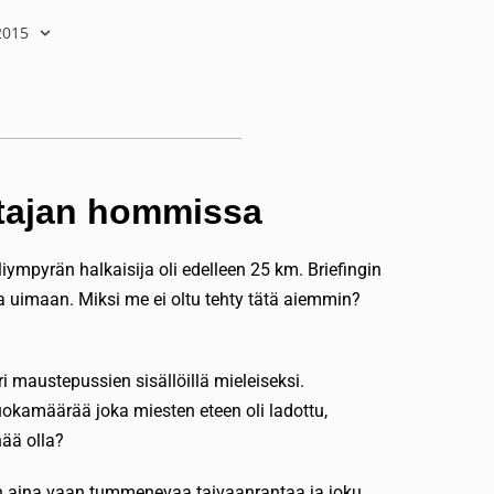
2015
ustajan hommissa
iympyrän halkaisija oli edelleen 25 km. Briefingin
taa uimaan. Miksi me ei oltu tehty tätä aiemmin?
i maustepussien sisällöillä mieleiseksi.
uokamäärää joka miesten eteen oli ladottu,
ää olla?
iin aina vaan tummenevaa taivaanrantaa ja joku