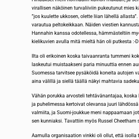
virallisen näköinen turvaliiviin pukeutunut mies 
”jos kuulette ukkosen, olette liian lähellä allasta”.
varautua peltokeikkaan. Näiden viestien kannusta
Hannahin kanssa odotellessa, hämmästeltiin myös 
kielikuvien avulla mitä mieltä hän oli putkesta :-D
Ilta oli erikoinen koska taivaanranta tummeni ko
laskeutui muistaakseni paria minuuttia ennen aur
Suomessa tarvitsee pysäköidä koneita autojen va
aina välillä ja siellä täällä näkyi mahtavia sadek
Vähän porukka arvosteli tehtävänantajaa, koska
ja puhelimessa kertoivat olevansa juuri lähdössä k
valmiita, ja Suomi-joukkue meni nappaamaan jotai
sen kunniaksi. Tavattiin myös Russel Cheetham se
Aamulla organisaation vinkki oli ollut, että isolla